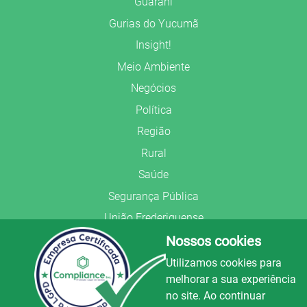
Guarani
Gurias do Yucumã
Insight!
Meio Ambiente
Negócios
Política
Região
Rural
Saúde
Segurança Pública
União Frederiquense
Nossos cookies
Utilizamos cookies para
melhorar a sua experiência
no site. Ao continuar
© Copyright 2022.
LA+
.