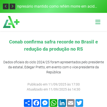
Edital para construção de ponte entre Itapiranga e Barra do Guarita deve ser lançado no segundo semestre
Empresário mantido como refém morre em acidente após assalto em Cerro Largo
Conab confirma safra recorde no Brasil e
redução da produção no RS
Dados oficiais do ciclo 2024/25 foram apresentados pelo presidente
da estatal, Edegar Pretto, em evento com o vice-presidente da
República
Publicado em 11/09/2025 às 17:00
Atualizado em 11/09/2025 às 14:30
Compartilhar
Facebook
Messenger
WhatsApp
LinkedIn
Email
Twitter