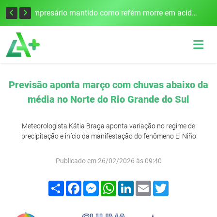
Edital para construção de ponte entre Itapiranga e Barra do Guarita deve ser lançado no segundo semestre
Empresário mantido como refém morre em acidente após assalto em Cerro Largo
Previsão aponta março com chuvas abaixo da
média no Norte do Rio Grande do Sul
Meteorologista Kátia Braga aponta variação no regime de
precipitação e início da manifestação do fenômeno El Niño
Publicado em 26/02/2026 às 09:40
Compartilhar
Facebook
Messenger
WhatsApp
LinkedIn
Email
Twitter