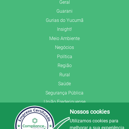
Geral
Guarani
Gurias do Yucumã
Insight!
Meio Ambiente
Negócios
Política
Região
Rural
Saúde
Segurança Pública
União Frederiquense
Nossos cookies
Utilizamos cookies para
melhorar a sua experiência