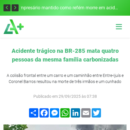
Edital para construção de ponte entre Itapiranga e Barra do Guarita deve ser lançado no segundo semestre
Empresário mantido como refém morre em acidente após assalto em Cerro Largo
Acidente trágico na BR-285 mata quatro
pessoas da mesma família carbonizadas
A colisão frontal entre um carro e um caminhão entre Entre-Ijuís e
Coronel Barros resultou na morte de três irmãos e um cunhado
Publicado em 29/09/2025 às 07:38
Compartilhar
Facebook
Messenger
WhatsApp
LinkedIn
Email
Twitter