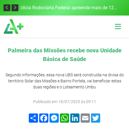
Tecnologia inovadora desenvolvida na UFSM/FW utiliza drones e IA para monitorar a qualidade da água
Polícia Rodoviária Federal apreende mais de 120 quilos de maconha na BR-386, em Frederico Westphalen
Palmeira das Missões recebe nova Unidade
Básica de Saúde
Segundo informações, essa nova UBS será construída na divisa do
território Solar das Missões e Bairro Portela, vai beneficiar estas
duas regiões e o Loteamento Umbu
Publicado em 18/07/2025 às 09:11
Compartilhar
Facebook
Messenger
WhatsApp
LinkedIn
Email
Twitter