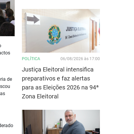
o
actos
POLÍTICA
06/08/2026 às 17:00
Justiça Eleitoral intensifica
preparativos e faz alertas
ria de
uscou
para as Eleições 2026 na 94ª
ças
Zona Eleitoral
iderado