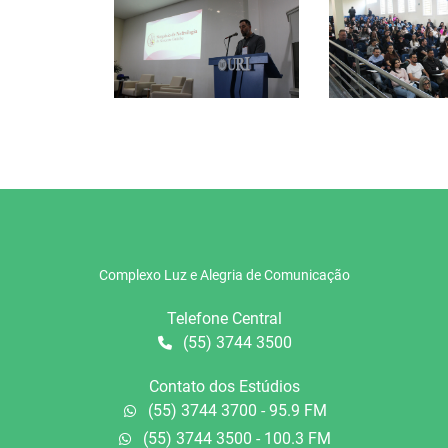
Complexo Luz e Alegria de Comunicação
Telefone Central
(55) 3744 3500
Contato dos Estúdios
(55) 3744 3700 - 95.9 FM
(55) 3744 3500 - 100.3 FM