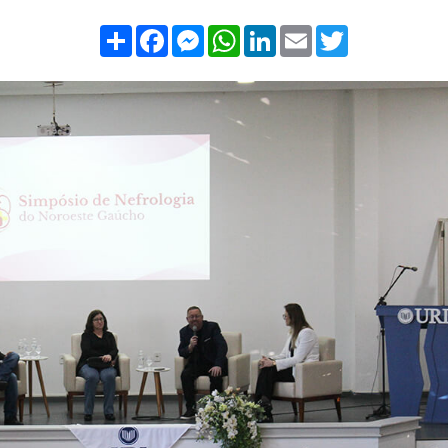
Compartilhar
Facebook
Messenger
WhatsApp
LinkedIn
Email
Twitter