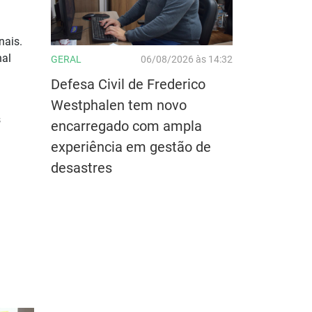
nais.
nal
GERAL
06/08/2026 às 14:32
Defesa Civil de Frederico
Westphalen tem novo
s
encarregado com ampla
experiência em gestão de
desastres