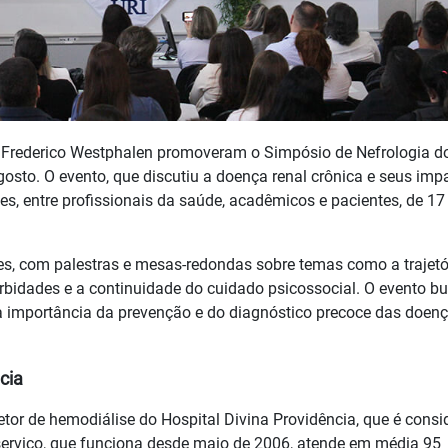
e Frederico Westphalen promoveram o Simpósio de Nefrologia d
gosto. O evento, que discutiu a doença renal crônica e seus imp
es, entre profissionais da saúde, acadêmicos e pacientes, de 17
s, com palestras e mesas-redondas sobre temas como a trajetó
rbidades e a continuidade do cuidado psicossocial. O evento b
a importância da prevenção e do diagnóstico precoce das doen
cia
etor de hemodiálise do Hospital Divina Providência, que é cons
rviço, que funciona desde maio de 2006, atende em média 95