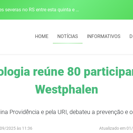
Defesa Civil alerta para risco de tornado e tempestades severas no RS entre esta quinta e sexta-feira
HOME
NOTÍCIAS
INFORMATIVOS
D
logia reúne 80 particip
Westphalen
ivina Providência e pela URI, debateu a prevenção e 
09/2025 às 11:36
Atualizado em 01