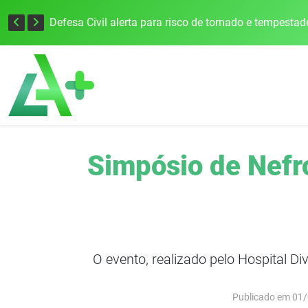
Justiça Eleitoral intensifica preparativos e faz alertas para as Eleições 2026 na 94ª Zona Eleitoral
Simpósio de Nefro
O evento, realizado pelo Hospital D
Publicado em 01/