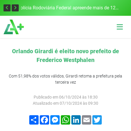
Tecnologia inovadora desenvolvida na UFSM/FW utiliza drones e IA para monitorar a qualidade da água
Polícia Rodoviária Federal apreende mais de 120 quilos de maconha na BR-386, em Frederico Westphalen
Orlando Girardi é eleito novo prefeito de
Frederico Westphalen
Com 51,98% dos votos válidos, Girardi retoma a prefeitura pela
terceira vez
Publicado em 06/10/2024 às 18:30
Atualizado em 07/10/2024 às 09:30
Compartilhar
Facebook
Messenger
WhatsApp
LinkedIn
Email
Twitter