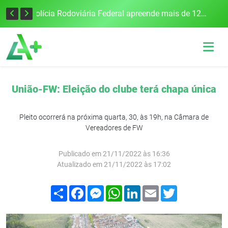
Tecnologia inovadora desenvolvida na UFSM/FW utiliza drones e IA para monitorar a qualidade da água
Polícia Rodoviária Federal apreende mais de 120 quilos de maconha na BR-386, em Frederico Westphalen
União-FW: Eleição do clube terá chapa única
Pleito ocorrerá na próxima quarta, 30, às 19h, na Câmara de
Vereadores de FW
Publicado em 21/11/2022 às 16:36
Atualizado em 21/11/2022 às 17:02
Compartilhar
Facebook
Messenger
WhatsApp
LinkedIn
Email
Twitter