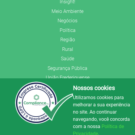
Insight!
Meio Ambiente
Negócios
Política
Região
Rural
Saúde
Segurança Pública
União Frederiquense
Nossos cookies
Utilizamos cookies para
melhorar a sua experiência
no site. Ao continuar
© Copyright 2022.
LA+
.
navegando, você concorda
Todos os direitos reservados.
com a nossa
Política de
Preparado no
Privacidade
.