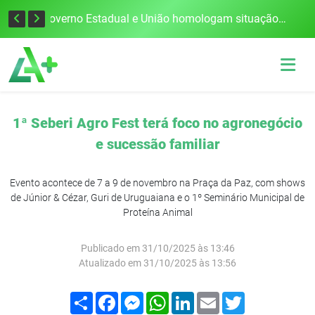
Defesa Civil alerta para risco de tornado e tempestades severas no RS entre esta quinta e sexta-feira
Governo Estadual e União homologam situação de emergência em Frederico Westphalen após vendaval
1ª Seberi Agro Fest terá foco no agronegócio
e sucessão familiar
Evento acontece de 7 a 9 de novembro na Praça da Paz, com shows
de Júnior & Cézar, Guri de Uruguaiana e o 1º Seminário Municipal de
Proteína Animal
Publicado em 31/10/2025 às 13:46
Atualizado em 31/10/2025 às 13:56
Compartilhar
Facebook
Messenger
WhatsApp
LinkedIn
Email
Twitter