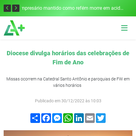
Edital para construção de ponte entre Itapiranga e Barra do Guarita deve ser lançado no segundo semestre
Empresário mantido como refém morre em acidente após assalto em Cerro Largo
Diocese divulga horários das celebrações de
Fim de Ano
Missas ocorrem na Catedral Santo Antônio e paroquias de FW em
vários horários
Publicado em 30/12/2022 às 10:03
Compartilhar
Facebook
Messenger
WhatsApp
LinkedIn
Email
Twitter