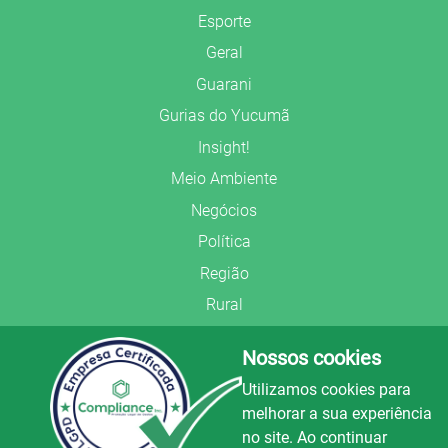
Esporte
Geral
Guarani
Gurias do Yucumã
Insight!
Meio Ambiente
Negócios
Política
Região
Rural
Saúde
Nossos cookies
Segurança Pública
Utilizamos cookies para
União Frederiquense
melhorar a sua experiência
no site. Ao continuar