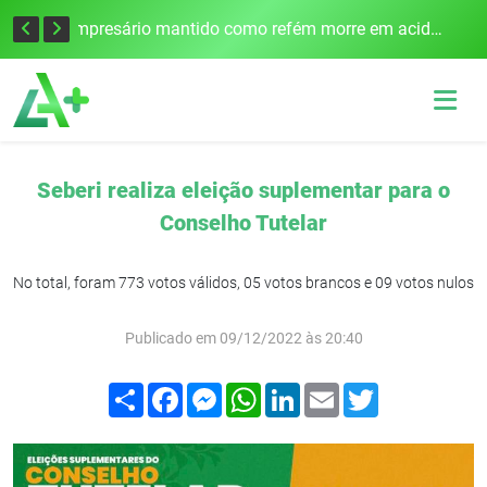
Edital para construção de ponte entre Itapiranga e Barra do Guarita deve ser lançado no segundo semestre
Empresário mantido como refém morre em acidente após assalto em Cerro Largo
Seberi realiza eleição suplementar para o
Conselho Tutelar
No total, foram 773 votos válidos, 05 votos brancos e 09 votos nulos
Publicado em 09/12/2022 às 20:40
Compartilhar
Facebook
Messenger
WhatsApp
LinkedIn
Email
Twitter