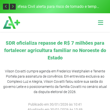
Justiça Eleitoral intensifica preparativos e faz alertas para as Eleições 2026 na 94ª Zona Eleitoral
Defesa Civil alerta para risco de tornado e tempestades severas no RS entre esta quinta e sexta-feira
SDR oficializa repasse de R$ 7 milhões para
fortalecer agricultura familiar no Noroeste do
Estado
Vilson Covatti cumpre agenda em Frederico Westphalen e Tenente
Portela para assinatura de convênios. Em entrevista exclusiva ao
Complexo Luz e Alegria, Vilson Covatti falou sobre sua saída do
governo Leite e o posicionamento da família Covatti no cenário atual
da disputa eleitoral de 2026.
Publicado em 30/01/2026 às 10:41
Atualizado em 30/01/2026 às 15:49