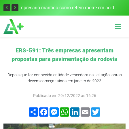
Edital para construção de ponte entre Itapiranga e Barra do Guarita deve ser lançado no segundo semestre
Empresário mantido como refém morre em acidente após assalto em Cerro Largo
ERS-591: Três empresas apresentam
propostas para pavimentação da rodovia
Depois que for conhecida entidade vencedora da licitação, obras
devem começar ainda em janeiro de 2023
Publicado em 29/12/2022 às 16:26
Compartilhar
Facebook
Messenger
WhatsApp
LinkedIn
Email
Twitter