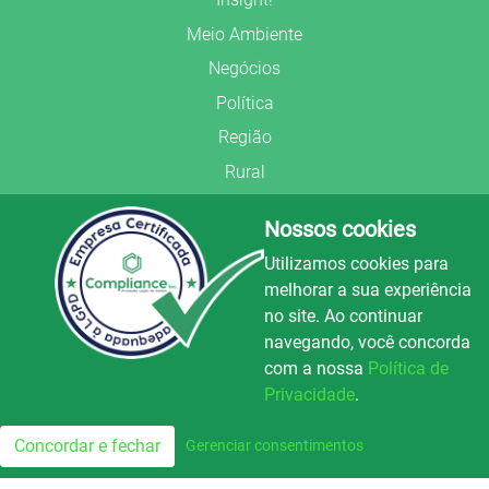
Meio Ambiente
Negócios
Política
Região
Rural
Saúde
Nossos cookies
Segurança Pública
Utilizamos cookies para
União Frederiquense
melhorar a sua experiência
no site. Ao continuar
navegando, você concorda
com a nossa
Política de
Privacidade
.
© Copyright 2022.
LA+
.
Luz e Alegria FM
100.3
Todos os direitos reservados.
Concordar e fechar
Gerenciar consentimentos
FM
Preparado no