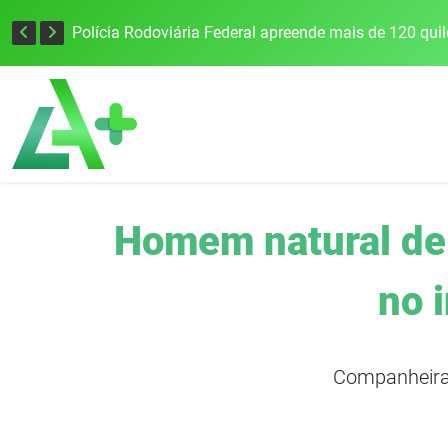
Tecnologia inovadora desenvolvida na UFSM/FW utiliza drones e IA para monitorar a qualidade da água
Homem natural de 
no 
Companheira 