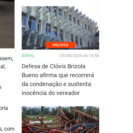
GERAL
05/08/2026 às 18:58
Wasem,
Defesa de Clóvis Brizola
al,
Bueno afirma que recorrerá
da condenação e sustenta
m
inocência do vereador
pria
s, com