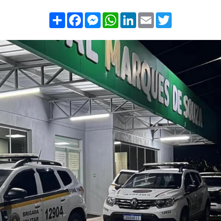
Compartilhar
Facebook
Messenger
WhatsApp
LinkedIn
Email
Twitter