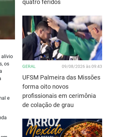
quatro feridos
alívio
s, os
GERAL
09/08/2026 às 09:43
a
UFSM Palmeira das Missões
a
forma oito novos
profissionais em cerimônia
nal e
de colação de grau
nda