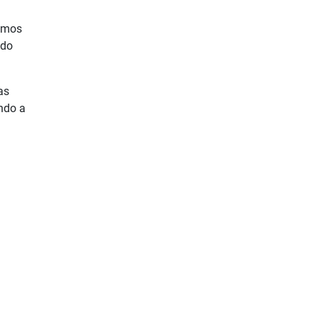
remos
ado
as
ndo a