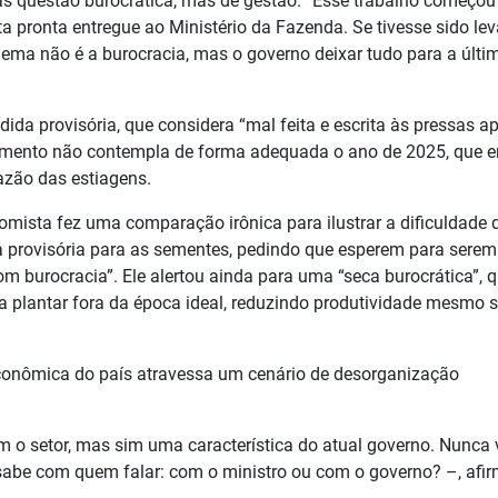
s questão burocrática, mas de gestão. “Esse trabalho começo
ta pronta entregue ao Ministério da Fazenda. Se tivesse sido le
blema não é a burocracia, mas o governo deixar tudo para a últi
da provisória, que considera “mal feita e escrita às pressas a
cumento não contempla de forma adequada o ano de 2025, que 
azão das estiagens.
mista fez uma comparação irônica para ilustrar a dificuldade 
a provisória para as sementes, pedindo que esperem para serem
m burocracia”. Ele alertou ainda para uma “seca burocrática”,
 a plantar fora da época ideal, reduzindo produtividade mesmo
econômica do país atravessa um cenário de desorganização
 o setor, mas sim uma característica do atual governo. Nunca 
se sabe com quem falar: com o ministro ou com o governo? –, afi