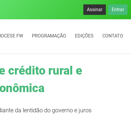
como refém morre em acidente após assalto em Cerro Largo
Assinar
Entrar
IOCESE FW
PROGRAMAÇÃO
EDIÇÕES
CONTATO
 crédito rural e
econômica
ante da lentidão do governo e juros