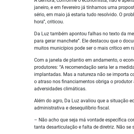
A demora, conforme o economista, não é apena
janeiro, e em fevereiro já tínhamos uma propos
sério, em maio já estaria tudo resolvido. O pro
hora”, criticou.
Da Luz também apontou falhas no texto da medi
para gerar manchete”. Ele destacou que o do
muitos municípios pode ser o mais crítico em r
Com a janela de plantio em andamento, o econo
produtores: “A recomendação seria ler a medid
implantadas. Mas a natureza não se importa co
o atraso nos financiamentos obriga o produtor
adversidades climáticas.
Além do agro, Da Luz avaliou que a situação 
administrativa e desequilíbrio fiscal.
– Não acho que seja má vontade específica com
tanta desarticulação e falta de diretriz. Não 