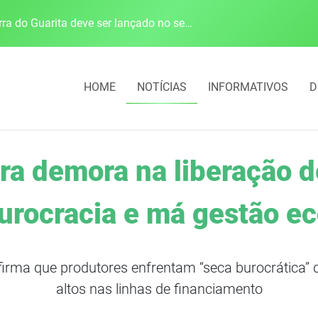
Edital para construção de ponte entre Itapiranga e Barra do Guarita deve ser lançado no segundo semestre
Empresário mantido 
HOME
NOTÍCIAS
INFORMATIVOS
D
ara demora na liberação de
burocracia e má gestão 
irma que produtores enfrentam “seca burocrática” di
altos nas linhas de financiamento