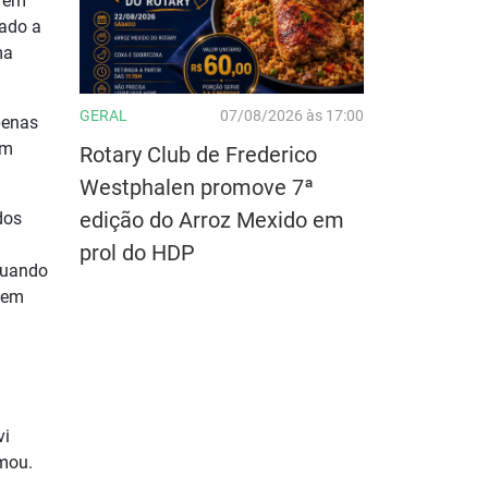
u em
vado a
ma
GERAL
07/08/2026 às 17:00
penas
em
Rotary Club de Frederico
Westphalen promove 7ª
edição do Arroz Mexido em
dos
prol do HDP
 quando
 sem
vi
rmou.