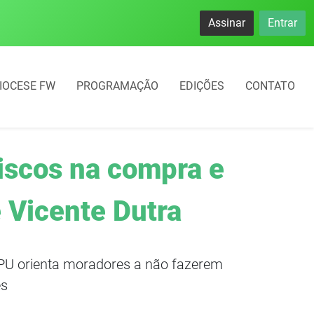
namento rotativo começará em 10 dias em Frederico Westphal
Assinar
Entrar
IOCESE FW
PROGRAMAÇÃO
EDIÇÕES
CONTATO
riscos na compra e
 Vicente Dutra
DPU orienta moradores a não fazerem
es