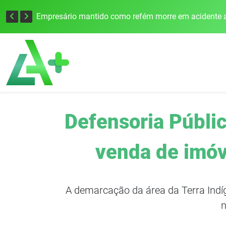
Edital para construção de ponte entre Itapiranga e Barra do Guarita deve ser lançado no segundo semestre
Empresário mantido como refém morre em acidente a
Defensoria Públic
venda de imóv
A demarcação da área da Terra Indí
n