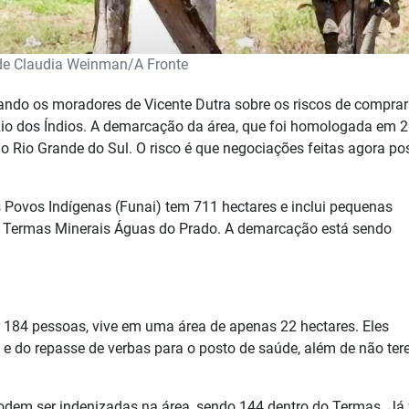
de Claudia Weinman/A Fronte
tando os moradores de Vicente Dutra sobre os riscos de comprar
 Rio dos Índios. A demarcação da área, que foi homologada em 
do Rio Grande do Sul. O risco é que negociações feitas agora p
Povos Indígenas (Funai) tem 711 hectares e inclui pequenas
o Termas Minerais Águas do Prado. A demarcação está sendo
184 pessoas, vive em uma área de apenas 22 hectares. Eles
 e do repasse de verbas para o posto de saúde, além de não te
dem ser indenizadas na área, sendo 144 dentro do Termas. Já