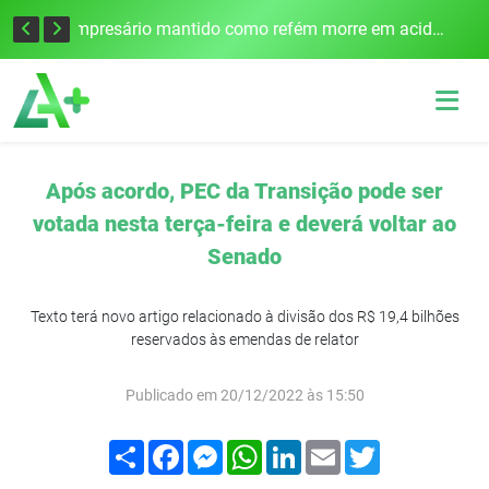
Edital para construção de ponte entre Itapiranga e Barra do Guarita deve ser lançado no segundo semestre
Empresário mantido como refém morre em acidente após assalto em Cerro Largo
Após acordo, PEC da Transição pode ser
votada nesta terça-feira e deverá voltar ao
Senado
Texto terá novo artigo relacionado à divisão dos R$ 19,4 bilhões
reservados às emendas de relator
Publicado em 20/12/2022 às 15:50
Compartilhar
Facebook
Messenger
WhatsApp
LinkedIn
Email
Twitter