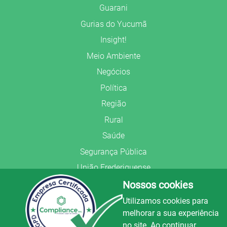
Guarani
Gurias do Yucumã
Insight!
Meio Ambiente
Negócios
Política
Região
Rural
Saúde
Segurança Pública
União Frederiquense
Nossos cookies
Utilizamos cookies para
melhorar a sua experiência
no site. Ao continuar