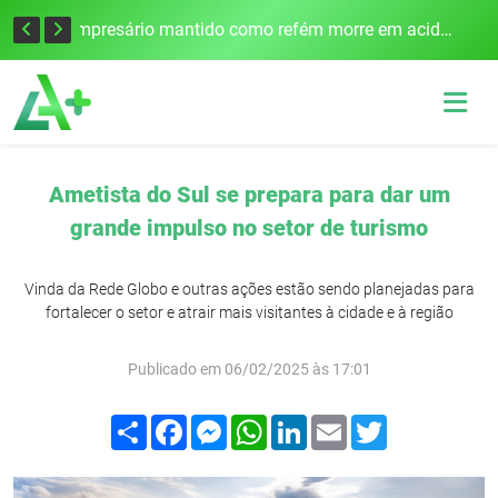
Edital para construção de ponte entre Itapiranga e Barra do Guarita deve ser lançado no segundo semestre
Empresário mantido como refém morre em acidente após assalto em Cerro Largo
Ametista do Sul se prepara para dar um
grande impulso no setor de turismo
Vinda da Rede Globo e outras ações estão sendo planejadas para
fortalecer o setor e atrair mais visitantes à cidade e à região
Publicado em 06/02/2025 às 17:01
Compartilhar
Facebook
Messenger
WhatsApp
LinkedIn
Email
Twitter