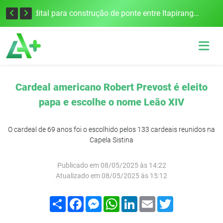
Colisão frontal na BR-386 em Seberi deixa um morto e quatro feridos
Edital para construção de ponte entre Itapiranga e Barra do Guarita deve ser lançado no segundo semestre
Cardeal americano Robert Prevost é eleito
papa e escolhe o nome Leão XIV
O cardeal de 69 anos foi o escolhido pelos 133 cardeais reunidos na
Capela Sistina
Publicado em 08/05/2025 às 14:22
Atualizado em 08/05/2025 às 15:12
Compartilhar
Facebook
Messenger
WhatsApp
LinkedIn
Email
Twitter