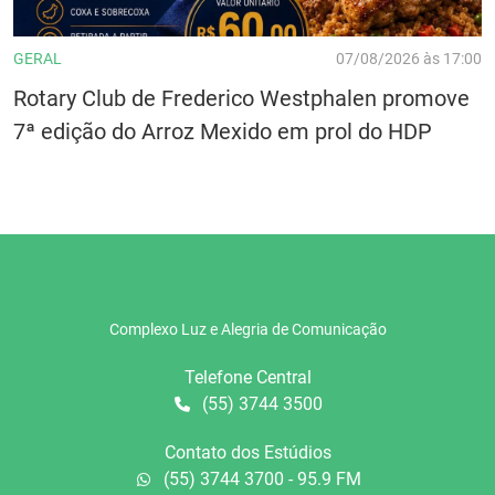
GERAL
07/08/2026 às 17:00
Rotary Club de Frederico Westphalen promove
7ª edição do Arroz Mexido em prol do HDP
Complexo Luz e Alegria de Comunicação
Telefone Central
(55) 3744 3500
Contato dos Estúdios
(55) 3744 3700 - 95.9 FM