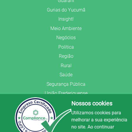
Guarani
Gurias do Yucumã
Insight!
Meio Ambiente
Negócios
Política
Região
Rural
Saúde
Segurança Pública
União Frederiquense
Nossos cookies
Utilizamos cookies para
melhorar a sua experiência
no site. Ao continuar
© Copyright 2022.
LA+
.