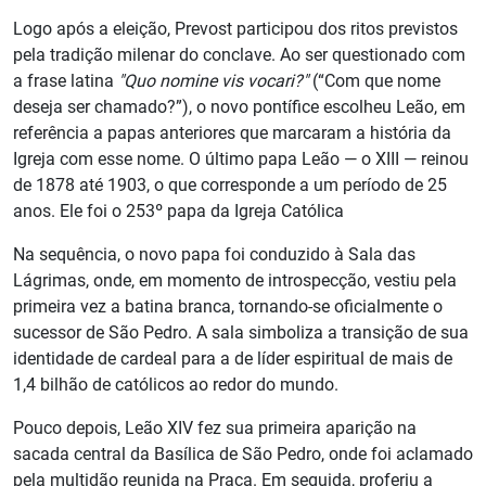
Logo após a eleição, Prevost participou dos ritos previstos
pela tradição milenar do conclave. Ao ser questionado com
a frase latina
"Quo nomine vis vocari?"
(“Com que nome
deseja ser chamado?”), o novo pontífice escolheu Leão, em
referência a papas anteriores que marcaram a história da
Igreja com esse nome. O último papa Leão — o XIII — reinou
de 1878 até 1903, o que corresponde a um período de 25
anos. Ele foi o 253º papa da Igreja Católica
Na sequência, o novo papa foi conduzido à Sala das
Lágrimas, onde, em momento de introspecção, vestiu pela
primeira vez a batina branca, tornando-se oficialmente o
sucessor de São Pedro. A sala simboliza a transição de sua
identidade de cardeal para a de líder espiritual de mais de
1,4 bilhão de católicos ao redor do mundo.
Pouco depois, Leão XIV fez sua primeira aparição na
sacada central da Basílica de São Pedro, onde foi aclamado
pela multidão reunida na Praça. Em seguida, proferiu a