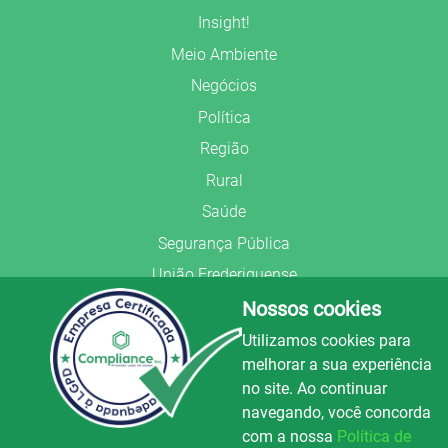
Insight!
Meio Ambiente
Negócios
Política
Região
Rural
Saúde
Segurança Pública
União Frederiquense
Nossos cookies
Utilizamos cookies para
melhorar a sua experiência
no site. Ao continuar
© Copyright 2022.
LA+
.
navegando, você concorda
Todos os direitos reservados.
com a nossa
Política de