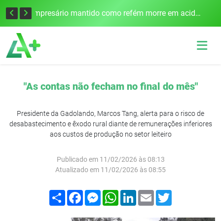
Edital para construção de ponte entre Itapiranga e Barra do Guarita deve ser lançado no segundo semestre
Empresário mantido como refém morre em acidente após assalto em Cerro Largo
"As contas não fecham no final do mês"
Presidente da Gadolando, Marcos Tang, alerta para o risco de
desabastecimento e êxodo rural diante de remunerações inferiores
aos custos de produção no setor leiteiro
Publicado em 11/02/2026 às 08:13
Atualizado em 11/02/2026 às 08:55
Compartilhar
Facebook
Messenger
WhatsApp
LinkedIn
Email
Twitter