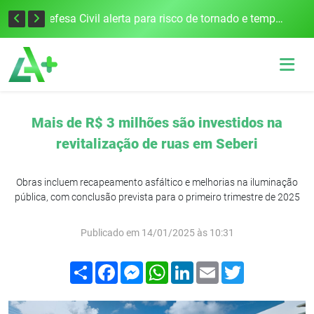
Justiça Eleitoral intensifica preparativos e faz alertas para as Eleições 2026 na 94ª Zona Eleitoral
Defesa Civil alerta para risco de tornado e tempestades severas no RS entre esta quinta e sexta-feira
Mais de R$ 3 milhões são investidos na
revitalização de ruas em Seberi
Obras incluem recapeamento asfáltico e melhorias na iluminação
pública, com conclusão prevista para o primeiro trimestre de 2025
Publicado em 14/01/2025 às 10:31
Compartilhar
Facebook
Messenger
WhatsApp
LinkedIn
Email
Twitter