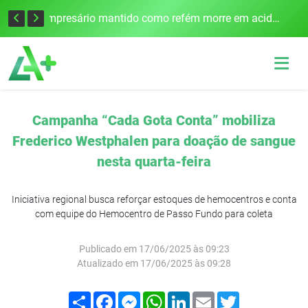
Edital para construção de ponte entre Itapiranga e Barra do Guarita deve ser lançado no segundo semestre
Empresário mantido como refém morre em acidente após assalto em Cerro Largo
Campanha “Cada Gota Conta” mobiliza
Frederico Westphalen para doação de sangue
nesta quarta-feira
Iniciativa regional busca reforçar estoques de hemocentros e conta
com equipe do Hemocentro de Passo Fundo para coleta
Publicado em 17/06/2025 às 09:23
Atualizado em 17/06/2025 às 09:28
Compartilhar
Facebook
Messenger
WhatsApp
LinkedIn
Email
Twitter