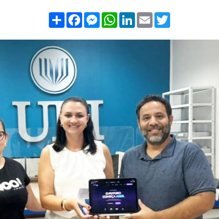
Compartilhar
Facebook
Messenger
WhatsApp
LinkedIn
Email
Twitter