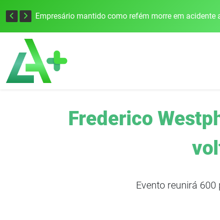
Edital para construção de ponte entre Itapiranga e Barra do Guarita deve ser lançado no segundo semestre
Empresário mantido como refém morre em acidente a
Frederico Westp
vol
Evento reunirá 600