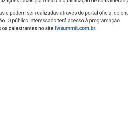
zações locais por meio da qualificação de suas lideranç
as e podem ser realizadas através do portal oficial do en
ção. O público interessado terá acesso à programação
 os palestrantes no site
fwsummit.com.br
.