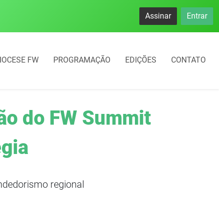
namento rotativo começará em 10 dias em Frederico Westphal
Assinar
Entrar
IOCESE FW
PROGRAMAÇÃO
EDIÇÕES
CONTATO
ção do FW Summit
égia
ndedorismo regional