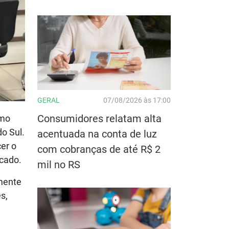
GERAL
07/08/2026 às 17:00
Consumidores relatam alta
omo
do Sul.
acentuada na conta de luz
er o
com cobranças de até R$ 2
cado.
mil no RS
lmente
s,