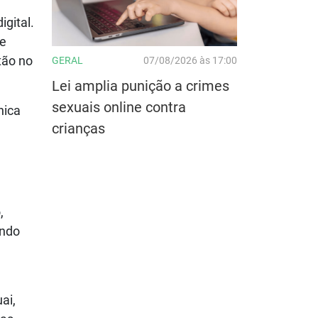
gital.
de
tão no
GERAL
07/08/2026 às 17:00
Lei amplia punição a crimes
sexuais online contra
nica
crianças
,
undo
ai,