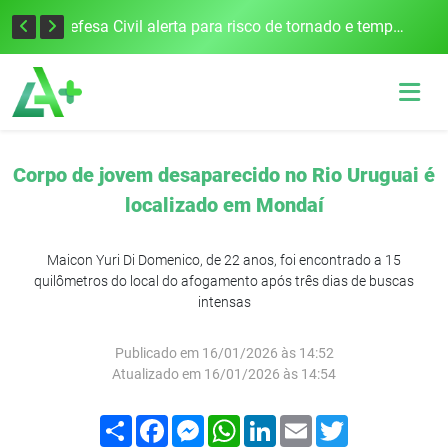
Justiça Eleitoral intensifica preparativos e faz alertas para as Eleições 2026 na 94ª Zona Eleitoral
Defesa Civil alerta para risco de tornado e tempestades severas no RS entre esta quinta e sexta-feira
Corpo de jovem desaparecido no Rio Uruguai é
localizado em Mondaí
Maicon Yuri Di Domenico, de 22 anos, foi encontrado a 15
quilômetros do local do afogamento após três dias de buscas
intensas
Publicado em 16/01/2026 às 14:52
Atualizado em 16/01/2026 às 14:54
Compartilhar
Facebook
Messenger
WhatsApp
LinkedIn
Email
Twitter