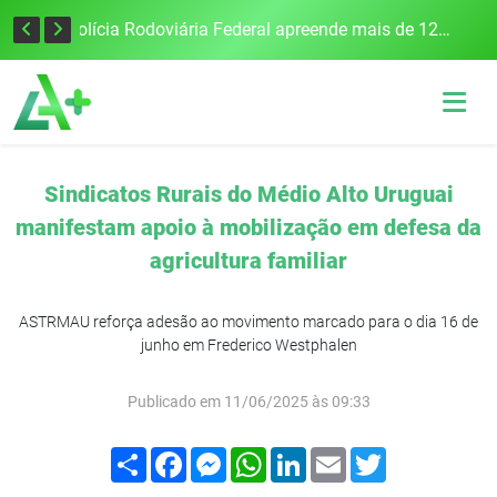
Tecnologia inovadora desenvolvida na UFSM/FW utiliza drones e IA para monitorar a qualidade da água
Polícia Rodoviária Federal apreende mais de 120 quilos de maconha na BR-386, em Frederico Westphalen
Sindicatos Rurais do Médio Alto Uruguai
manifestam apoio à mobilização em defesa da
agricultura familiar
ASTRMAU reforça adesão ao movimento marcado para o dia 16 de
junho em Frederico Westphalen
Publicado em 11/06/2025 às 09:33
Compartilhar
Facebook
Messenger
WhatsApp
LinkedIn
Email
Twitter