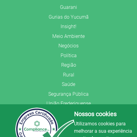
Guarani
Gurias do Yucumã
Insight!
Meio Ambiente
Negócios
Política
Região
Rural
Saúde
Segurança Pública
União Frederiquense
Nossos cookies
Utilizamos cookies para
melhorar a sua experiência