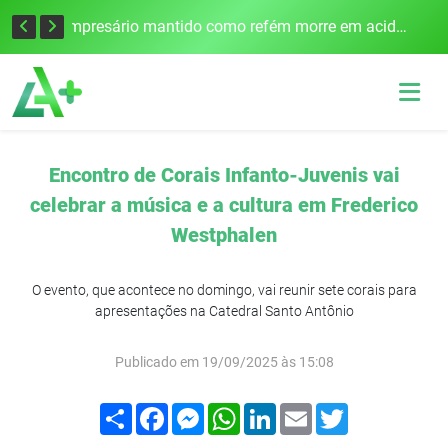
Edital para construção de ponte entre Itapiranga e Barra do Guarita deve ser lançado no segundo semestre
Empresário mantido como refém morre em acidente após assalto em Cerro Largo
Encontro de Corais Infanto-Juvenis vai
celebrar a música e a cultura em Frederico
Westphalen
O evento, que acontece no domingo, vai reunir sete corais para
apresentações na Catedral Santo Antônio
Publicado em 19/09/2025 às 15:08
Compartilhar
Facebook
Messenger
WhatsApp
LinkedIn
Email
Twitter