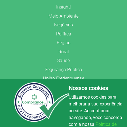
Insight!
Meio Ambiente
Negócios
Política
Região
Rural
Saúde
Segurança Pública
União Frederiquense
Nossos cookies
Utilizamos cookies para
melhorar a sua experiência
no site. Ao continuar
© Copyright 2022.
LA+
.
navegando, você concorda
Todos os direitos reservados.
com a nossa
Política de