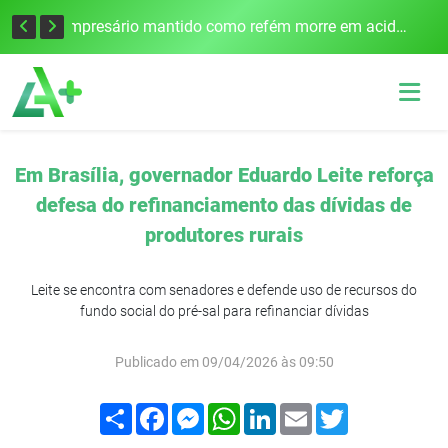
Edital para construção de ponte entre Itapiranga e Barra do Guarita deve ser lançado no segundo semestre
Empresário mantido como refém morre em acidente após assalto em Cerro Largo
Em Brasília, governador Eduardo Leite reforça
defesa do refinanciamento das dívidas de
produtores rurais
Leite se encontra com senadores e defende uso de recursos do
fundo social do pré-sal para refinanciar dívidas
Publicado em 09/04/2026 às 09:50
Compartilhar
Facebook
Messenger
WhatsApp
LinkedIn
Email
Twitter