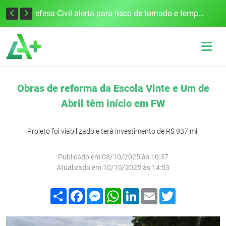
Justiça Eleitoral intensifica preparativos e faz alertas para as Eleições 2026 na 94ª Zona Eleitoral
Defesa Civil alerta para risco de tornado e tempestades severas no RS entre esta quinta e sexta-feira
Obras de reforma da Escola Vinte e Um de
Abril têm início em FW
Projeto foi viabilizado e terá investimento de R$ 937 mil
Publicado em 08/10/2025 às 10:37
Atualizado em 10/10/2025 às 14:53
Compartilhar
Facebook
Messenger
WhatsApp
LinkedIn
Email
Twitter