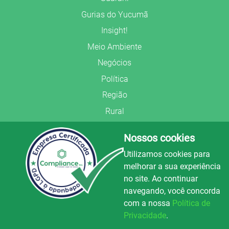
Gurias do Yucumã
Insight!
Meio Ambiente
Negócios
Política
Região
Rural
Saúde
Nossos cookies
Segurança Pública
Utilizamos cookies para
União Frederiquense
melhorar a sua experiência
no site. Ao continuar
navegando, você concorda
com a nossa
Política de
Privacidade
.
© Copyright 2022.
LA+
.
Luz e Alegria FM