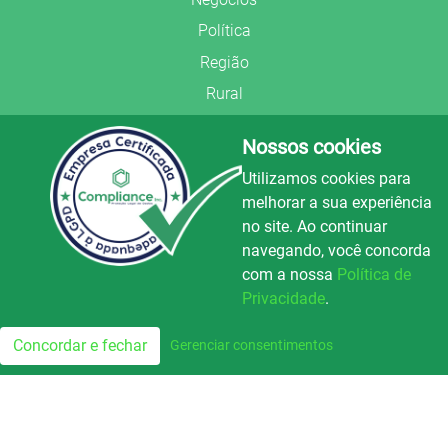
Política
Região
Rural
Saúde
Nossos cookies
Segurança Pública
Utilizamos cookies para
União Frederiquense
melhorar a sua experiência
no site. Ao continuar
navegando, você concorda
com a nossa
Política de
Privacidade
.
© Copyright 2022.
LA+
.
Luz e Alegria FM
100.3
Todos os direitos reservados.
Concordar e fechar
Gerenciar consentimentos
FM
Preparado no