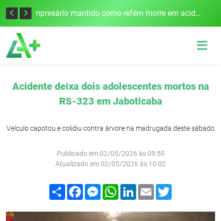
Edital para construção de ponte entre Itapiranga e Barra do Guarita deve ser lançado no segundo semestre
Empresário mantido como refém morre em acidente após assalto em Cerro Largo
Acidente deixa dois adolescentes mortos na
RS-323 em Jaboticaba
Veículo capotou e colidiu contra árvore na madrugada deste sábado
Publicado em 02/05/2026 às 09:59
Atualizado em 02/05/2026 às 10:02
Compartilhar
Facebook
Messenger
WhatsApp
LinkedIn
Email
Twitter