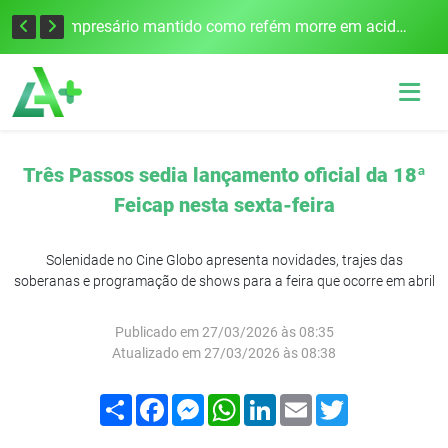
Edital para construção de ponte entre Itapiranga e Barra do Guarita deve ser lançado no segundo semestre
Empresário mantido como refém morre em acidente após assalto em Cerro Largo
Três Passos sedia lançamento oficial da 18ª
Feicap nesta sexta-feira
Solenidade no Cine Globo apresenta novidades, trajes das
soberanas e programação de shows para a feira que ocorre em abril
Publicado em 27/03/2026 às 08:35
Atualizado em 27/03/2026 às 08:38
Compartilhar
Facebook
Messenger
WhatsApp
LinkedIn
Email
Twitter