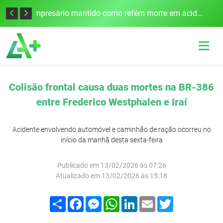
Edital para construção de ponte entre Itapiranga e Barra do Guarita deve ser lançado no segundo semestre
Empresário mantido como refém morre em acidente após assalto em Cerro Largo
Colisão frontal causa duas mortes na BR-386
entre Frederico Westphalen e Iraí
Acidente envolvendo automóvel e caminhão de ração ocorreu no
início da manhã desta sexta-feira
Publicado em 13/02/2026 às 07:26
Atualizado em 13/02/2026 às 15:18
Compartilhar
Facebook
Messenger
WhatsApp
LinkedIn
Email
Twitter