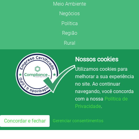
Meio Ambiente
Negócios
Política
Região
Rural
Saúde
Nossos cookies
Segurança Pública
Utilizamos cookies para
União Frederiquense
melhorar a sua experiência
no site. Ao continuar
navegando, você concorda
com a nossa
Política de
Privacidade
.
© Copyright 2022.
LA+
.
Luz e Alegria FM
100.3
Todos os direitos reservados.
Concordar e fechar
Gerenciar consentimentos
FM
Preparado no