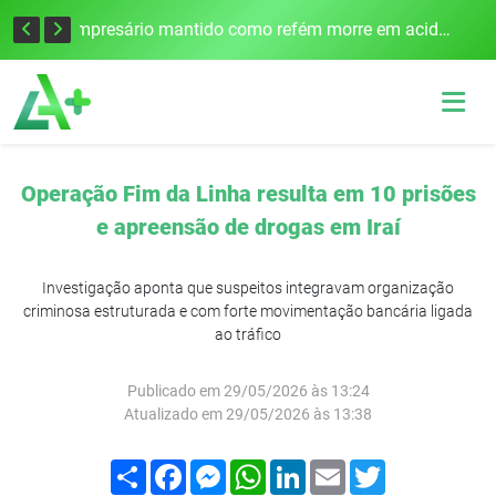
Edital para construção de ponte entre Itapiranga e Barra do Guarita deve ser lançado no segundo semestre
Empresário mantido como refém morre em acidente após assalto em Cerro Largo
Operação Fim da Linha resulta em 10 prisões
e apreensão de drogas em Iraí
Investigação aponta que suspeitos integravam organização
criminosa estruturada e com forte movimentação bancária ligada
ao tráfico
Publicado em 29/05/2026 às 13:24
Atualizado em 29/05/2026 às 13:38
Compartilhar
Facebook
Messenger
WhatsApp
LinkedIn
Email
Twitter