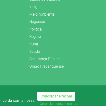
Insight!
Meio Ambiente
Negócios
Política
Região
Rural
Saúde
Segurança Pública
União Frederiquense
Preparado no
Concordar e fechar
concorda com a nossa
dio Palmeira FM
Rádio Palmeira AM
740
Gerenciar consentimentos