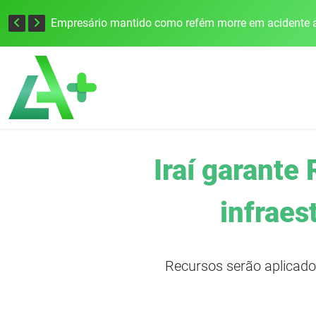
Edital para construção de ponte entre Itapiranga e Barra do Guarita deve ser lançado no segundo semestre
Empresário mantido como refém morre em acidente a
Iraí garante
infraes
Recursos serão aplicado