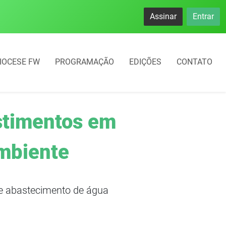
namento rotativo começará em 10 dias em Frederico Westphal
Assinar
Entrar
IOCESE FW
PROGRAMAÇÃO
EDIÇÕES
CONTATO
estimentos em
ambiente
 e abastecimento de água