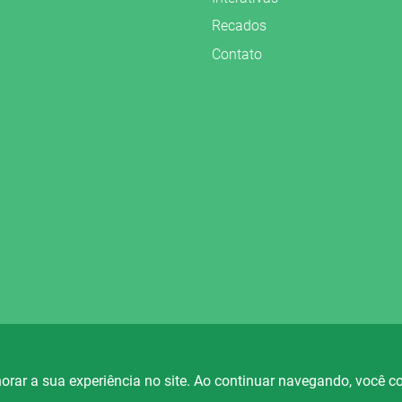
Recados
Contato
vados.
orar a sua experiência no site. Ao continuar navegando, você 
io Fortaleza
Rádio Ametista
Rá
88.5
101.7