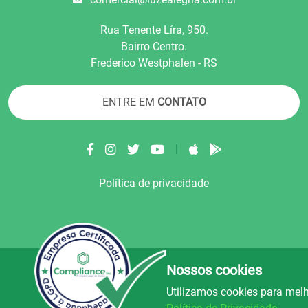
Rua Tenente Líra, 950.
Bairro Centro.
Frederico Westphalen - RS
ENTRE EM
CONTATO
|
Política de privacidade
Nossos cookies
© Copyright 2022.
LA+
.
Todos os direitos reser
Utilizamos cookies para melh
uz e Alegria FM
Rádio Avenida
Rád
106.5
89.9