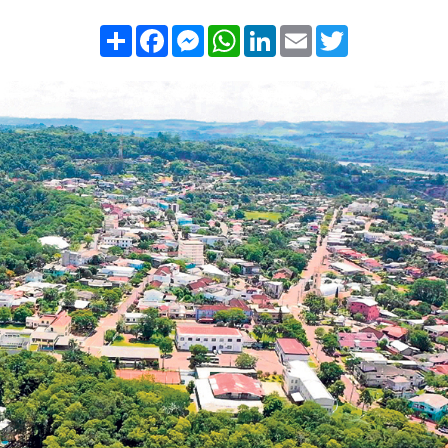
Compartilhar
Facebook
Messenger
WhatsApp
LinkedIn
Email
Twitter