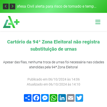
Justiça Eleitoral intensifica preparativos e faz alertas para as Eleições 2026 na 94ª Zona Eleitoral
Defesa Civil alerta para risco de tornado e tempestades severas no RS entre esta quinta e sexta-feira
Cartório da 94ª Zona Eleitoral não registra
substituição de urnas
Apesar das filas, nenhuma troca de urnas foi necessária nas cidades
atendidas pela 94ª Zona Eleitoral
Publicado em 06/10/2024 às 14:06
Atualizado em 06/10/2024 às 14:10
Compartilhar
Facebook
Messenger
WhatsApp
LinkedIn
Email
Twitter