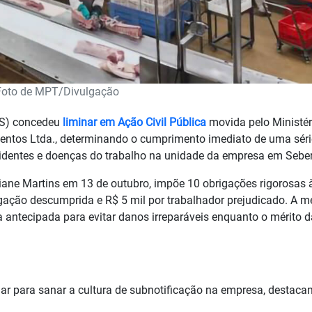
Foto de MPT/Divulgação
RS) concedeu
liminar em Ação Civil Pública
movida pelo Ministér
mentos Ltda., determinando o cumprimento imediato de uma séri
identes e doenças do trabalho na unidade da empresa em Seber
biane Martins em 13 de outubro, impõe 10 obrigações rigorosas 
igação descumprida e R$ 5 mil por trabalhador prejudicado. A m
a antecipada para evitar danos irreparáveis enquanto o mérito 
nar para sanar a cultura de subnotificação na empresa, destaca