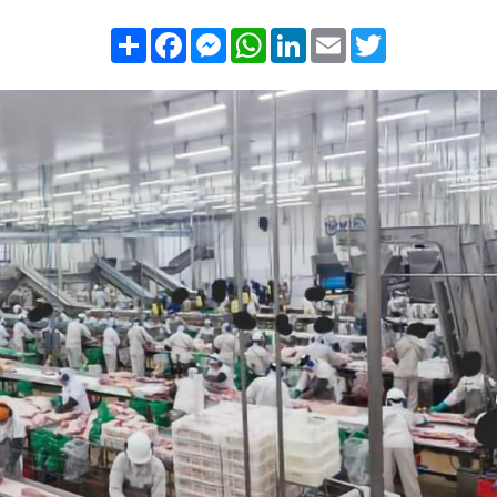
Compartilhar
Facebook
Messenger
WhatsApp
LinkedIn
Email
Twitter