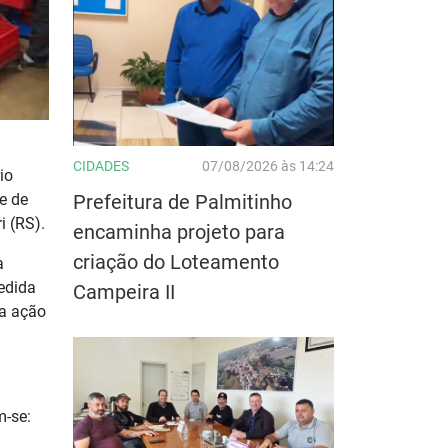
CIDADES
07/08/2026 às 14:24
io
Prefeitura de Palmitinho
e de
i (RS).
encaminha projeto para
criação do Loteamento
à
edida
Campeira II
da ação
m-se: