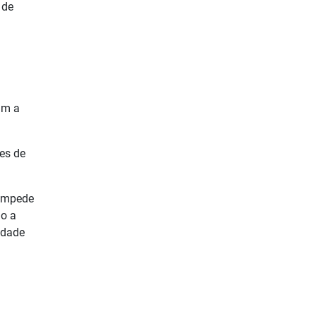
 de
am a
es de
 impede
do a
idade