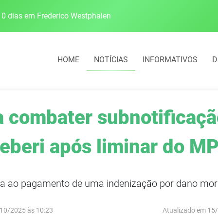
0 dias em Frederico Westphalen
Escolas da 21ª CRE 
HOME
NOTÍCIAS
INFORMATIVOS
D
a combater subnotificaç
eberi após liminar do M
ao pagamento de uma indenização por dano moral 
10/2025 às 10:23
Atualizado em 15