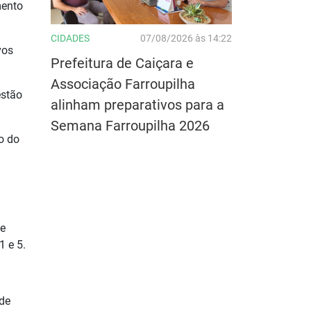
mento
CIDADES
07/08/2026 às 14:22
vos
Prefeitura de Caiçara e
Associação Farroupilha
estão
alinham preparativos para a
Semana Farroupilha 2026
o do
de
1 e 5.
 de