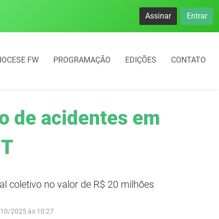
se destacam no IDEB com altos índices e avanços
Assinar
Entrar
IOCESE FW
PROGRAMAÇÃO
EDIÇÕES
CONTATO
ão de acidentes em
PT
coletivo no valor de R$ 20 milhões
/10/2025 às 10:27