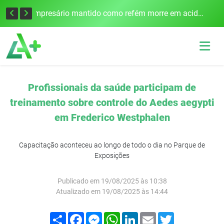
Edital para construção de ponte entre Itapiranga e Barra do Guarita deve ser lançado no segundo semestre
Empresário mantido como refém morre em acidente após assalto em Cerro Largo
Profissionais da saúde participam de
treinamento sobre controle do Aedes aegypti
em Frederico Westphalen
Capacitação aconteceu ao longo de todo o dia no Parque de
Exposições
Publicado em 19/08/2025 às 10:38
Atualizado em 19/08/2025 às 14:44
Compartilhar
Facebook
Messenger
WhatsApp
LinkedIn
Email
Twitter