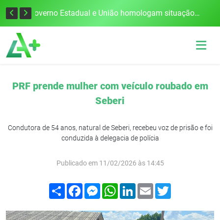
Defesa Civil alerta para risco de tornado e tempestades severas no RS entre esta quinta e sexta-feira
Governo Estadual e União homologam situação de emergência em Frederico Westphalen após vendaval
PRF prende mulher com veículo roubado em
Seberi
Condutora de 54 anos, natural de Seberi, recebeu voz de prisão e foi
conduzida à delegacia de polícia
Publicado em 11/02/2026 às 14:45
Compartilhar
Facebook
Messenger
WhatsApp
LinkedIn
Email
Twitter