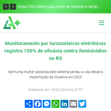
Justiça Eleitoral intensifica preparativos e faz alertas para as Eleições 2026 na 94ª Zona Eleitoral
Defesa Civil alerta para risco de tornado e tempestades severas no RS entre esta quinta e sexta-feira
Monitoramento por tornozeleiras eletrônicas
registra 100% de eficácia contra feminicídios
no RS
Nenhuma mulher assistida pelo sistema perdeu a vida desde a
implantação da iniciativa em 2023
Publicado em 19/02/2026 às 07:57
Compartilhar
Facebook
Messenger
WhatsApp
LinkedIn
Email
Twitter