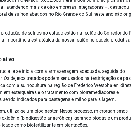
abatidos no estado, 3.032.000 vieram dos 38 municípios da no
al, atendendo mais de oito empresas integradoras –, destacou
total de suínos abatidos no Rio Grande do Sul neste ano são orig
produção de suínos no estado estão na região do Corredor do 
a importância estratégica da nossa região na cadeia produtiva
 ativo
crucial e se inicia com a armazenagem adequada, seguida do
r. Os dejetos tratados podem ser usados na fertirrigação de pa
fica com a suinocultura na região de Frederico Westphalen, dire
m em esterqueiras e o tratamento com biorremediadores e
 sendo indicados para pastagens e milho para silagem.
, utiliza-se um biodigestor. Nesse processo, microrganismos
oxigênio (biodigestão anaeróbica), gerando biogás e um produ
licado como biofertilizante em plantações.