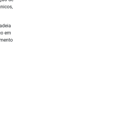
nicos,
cadeia
oco em
imento