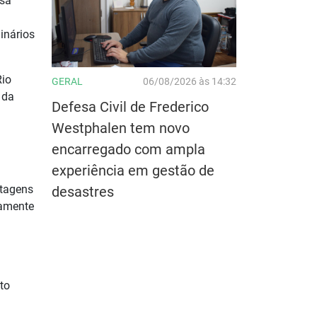
ssa
inários
Rio
GERAL
06/08/2026 às 14:32
 da
Defesa Civil de Frederico
Westphalen tem novo
encarregado com ampla
experiência em gestão de
stagens
desastres
tamente
to