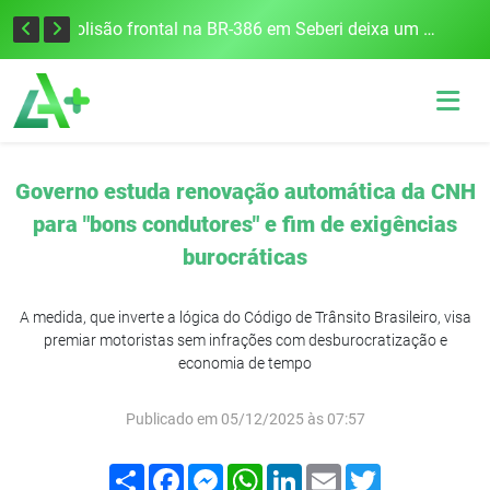
União Frederiquense vence o Gramadense fora de casa e assume a terceira posição na Divisão de Acesso
Colisão frontal na BR-386 em Seberi deixa um morto e quatro feridos
Governo estuda renovação automática da CNH
para "bons condutores" e fim de exigências
burocráticas
A medida, que inverte a lógica do Código de Trânsito Brasileiro, visa
premiar motoristas sem infrações com desburocratização e
economia de tempo
Publicado em 05/12/2025 às 07:57
Compartilhar
Facebook
Messenger
WhatsApp
LinkedIn
Email
Twitter