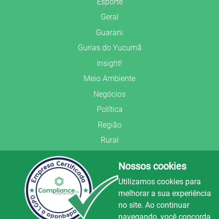
Esporte
Geral
Guarani
Gurias do Yucumã
Insight!
Meio Ambiente
Negócios
Política
Região
Rural
Saúde
Nossos cookies
Segurança Pública
Utilizamos cookies para
União Frederiquense
melhorar a sua experiência
no site. Ao continuar
navegando, você concorda