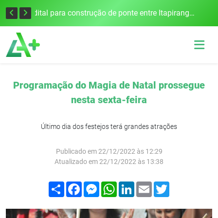
Colisão frontal na BR-386 em Seberi deixa um morto e quatro feridos
Edital para construção de ponte entre Itapiranga e Barra do Guarita deve ser lançado no segundo semestre
Programação do Magia de Natal prossegue
nesta sexta-feira
Último dia dos festejos terá grandes atrações
Publicado em 22/12/2022 às 12:29
Atualizado em 22/12/2022 às 13:38
Compartilhar
Facebook
Messenger
WhatsApp
LinkedIn
Email
Twitter