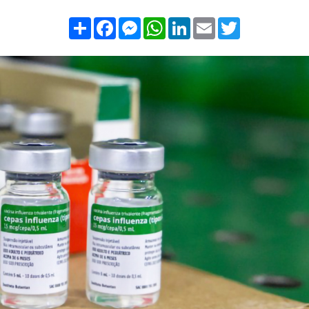
Compartilhar
Facebook
Messenger
WhatsApp
LinkedIn
Email
Twitter