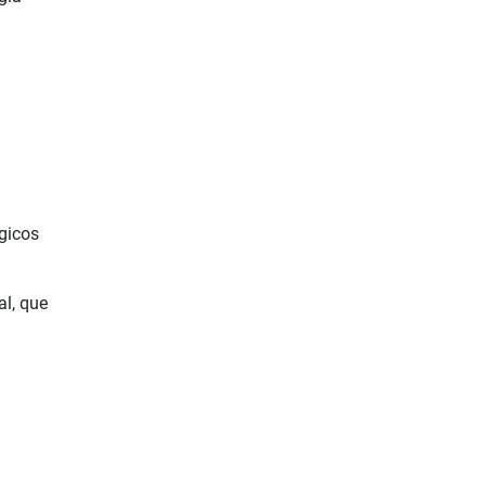
a
gicos
al, que