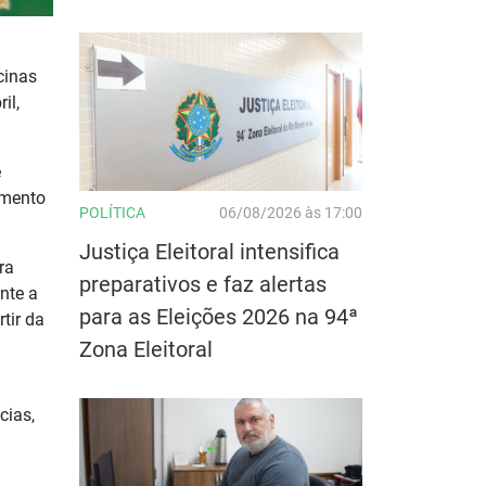
cinas
il,
e
amento
POLÍTICA
06/08/2026 às 17:00
Justiça Eleitoral intensifica
ra
preparativos e faz alertas
nte a
para as Eleições 2026 na 94ª
tir da
Zona Eleitoral
cias,