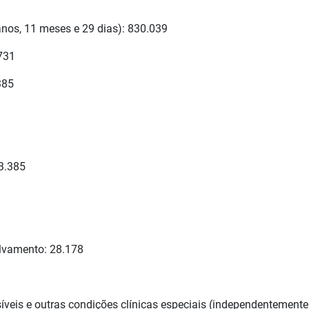
anos, 11 meses e 29 dias): 830.039
.731
385
53.385
alvamento: 28.178
veis e outras condições clínicas especiais (independentemente