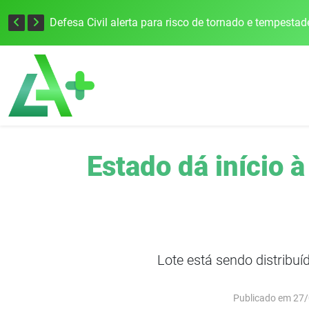
Justiça Eleitoral intensifica preparativos e faz alertas para as Eleições 2026 na 94ª Zona Eleitoral
Estado dá início à
Lote está sendo distribu
Publicado em 27/