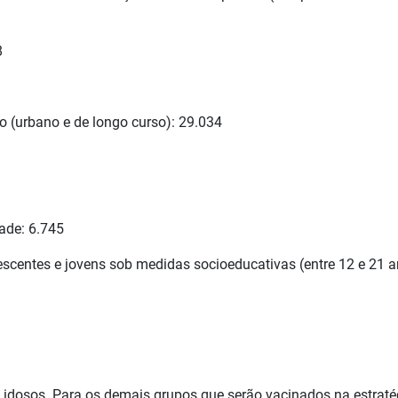
8
vo (urbano e de longo curso): 29.034
dade: 6.745
escentes e jovens sob medidas socioeducativas (entre 12 e 21 a
e idosos. Para os demais grupos que serão vacinados na estraté