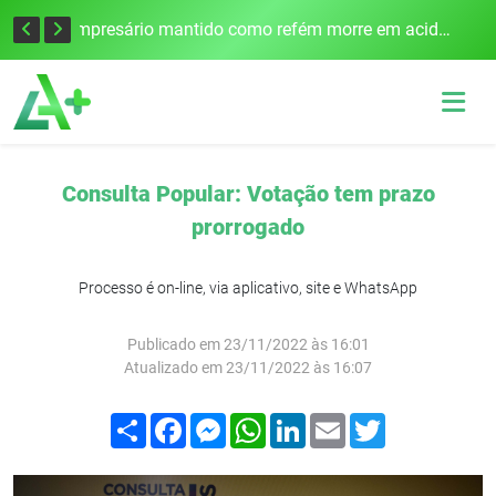
Edital para construção de ponte entre Itapiranga e Barra do Guarita deve ser lançado no segundo semestre
Empresário mantido como refém morre em acidente após assalto em Cerro Largo
Consulta Popular: Votação tem prazo
prorrogado
Processo é on-line, via aplicativo, site e WhatsApp
Publicado em 23/11/2022 às 16:01
Atualizado em 23/11/2022 às 16:07
Compartilhar
Facebook
Messenger
WhatsApp
LinkedIn
Email
Twitter