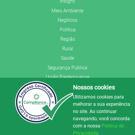
Insight!
Meio Ambiente
Negócios
Política
Região
Rural
Saúde
Segurança Pública
União Frederiquense
Nossos cookies
Utilizamos cookies para
melhorar a sua experiência
no site. Ao continuar
© Copyright 2022.
LA+
.
navegando, você concorda
Todos os direitos reservados.
com a nossa
Política de
Preparado no
Privacidade
.