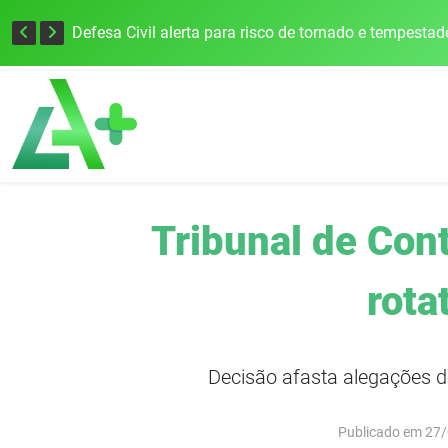
Justiça Eleitoral intensifica preparativos e faz alertas para as Eleições 2026 na 94ª Zona Eleitoral
Tribunal de Cont
rota
Decisão afasta alegações d
Publicado em 27/