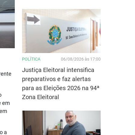
POLÍTICA
06/08/2026 às 17:00
Justiça Eleitoral intensifica
rente
preparativos e faz alertas
para as Eleições 2026 na 94ª
o
Zona Eleitoral
e em
ssem
o a