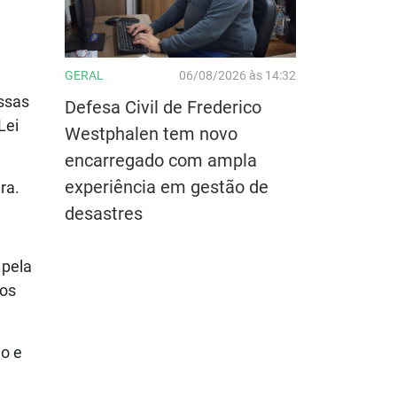
GERAL
06/08/2026 às 14:32
ssas
Defesa Civil de Frederico
Lei
Westphalen tem novo
encarregado com ampla
experiência em gestão de
ira.
desastres
 pela
ios
o e