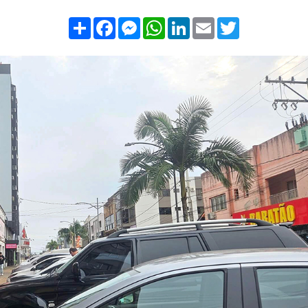
Compartilhar
Facebook
Messenger
WhatsApp
LinkedIn
Email
Twitter