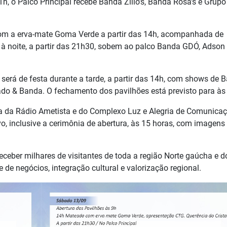
h, o Palco Principal recebe Banda Zilio’s, Banda Rosa’s e Grupo
com a erva-mate Goma Verde a partir das 14h, acompanhada de
 à noite, a partir das 21h30, sobem ao palco Banda GDÓ, Adson
erá de festa durante a tarde, a partir das 14h, com shows de 
do & Banda. O fechamento dos pavilhões está previsto para às
a da Rádio Ametista e do Complexo Luz e Alegria de Comunicaç
o, inclusive a cerimônia de abertura, às 15 horas, com imagens
eceber milhares de visitantes de toda a região Norte gaúcha e d
 de negócios, integração cultural e valorização regional.