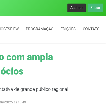
namento rotativo começará em 10 dias em Frederico Westphal
Assinar
Entrar
IOCESE FW
PROGRAMAÇÃO
EDIÇÕES
CONTATO
to com ampla
gócios
tativa de grande público regional
/09/2025 às 13:49