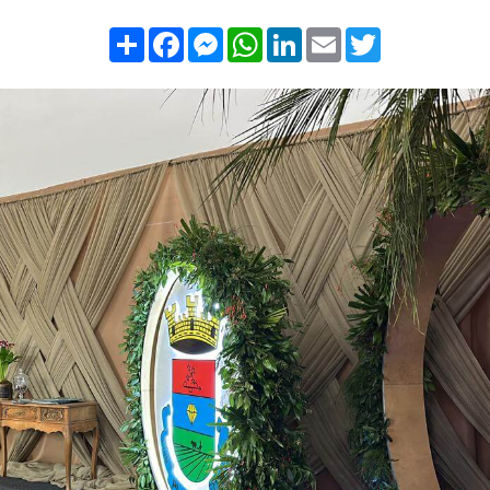
Compartilhar
Facebook
Messenger
WhatsApp
LinkedIn
Email
Twitter