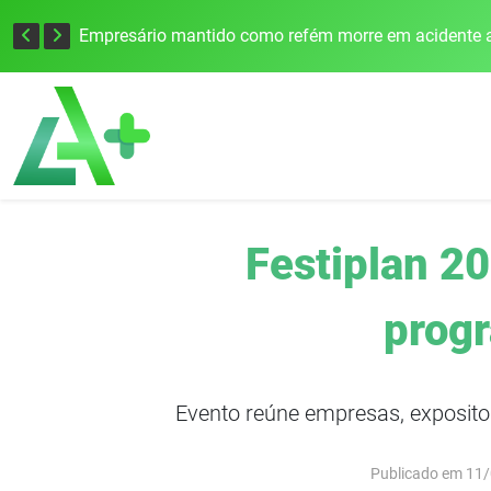
Edital para construção de ponte entre Itapiranga e Barra do Guarita deve ser lançado no segundo semestre
Empresário mantido como refém morre em acidente a
Festiplan 20
progr
Evento reúne empresas, expositor
Publicado em 11/