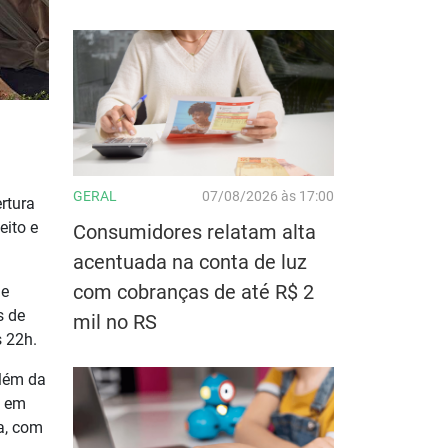
GERAL
07/08/2026 às 17:00
rtura
eito e
Consumidores relatam alta
acentuada na conta de luz
com cobranças de até R$ 2
de
s de
mil no RS
s 22h.
além da
o em
ra, com