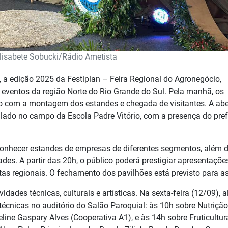
lisabete Sobucki/Rádio Ametista
1, a edição 2025 da Festiplan – Feira Regional do Agronegócio,
 eventos da região Norte do Rio Grande do Sul. Pela manhã, os
o com a montagem dos estandes e chegada de visitantes. A abe
talado no campo da Escola Padre Vitório, com a presença do pref
a conhecer estandes de empresas de diferentes segmentos, além 
des. A partir das 20h, o público poderá prestigiar apresentaçõe
tas regionais. O fechamento dos pavilhões está previsto para a
ades técnicas, culturais e artísticas. Na sexta-feira (12/09), 
 técnicas no auditório do Salão Paroquial: às 10h sobre Nutriçã
eline Gaspary Alves (Cooperativa A1), e às 14h sobre Fruticultu