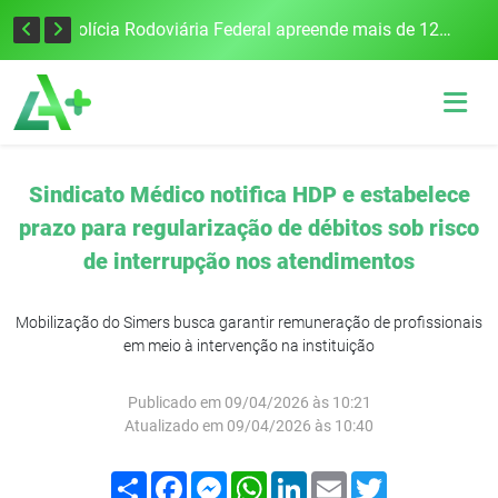
Tecnologia inovadora desenvolvida na UFSM/FW utiliza drones e IA para monitorar a qualidade da água
Polícia Rodoviária Federal apreende mais de 120 quilos de maconha na BR-386, em Frederico Westphalen
Sindicato Médico notifica HDP e estabelece
prazo para regularização de débitos sob risco
de interrupção nos atendimentos
Mobilização do Simers busca garantir remuneração de profissionais
em meio à intervenção na instituição
Publicado em 09/04/2026 às 10:21
Atualizado em 09/04/2026 às 10:40
Compartilhar
Facebook
Messenger
WhatsApp
LinkedIn
Email
Twitter