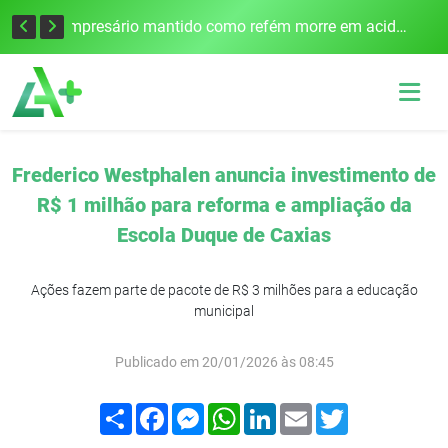
Edital para construção de ponte entre Itapiranga e Barra do Guarita deve ser lançado no segundo semestre
Empresário mantido como refém morre em acidente após assalto em Cerro Largo
Frederico Westphalen anuncia investimento de
R$ 1 milhão para reforma e ampliação da
Escola Duque de Caxias
Ações fazem parte de pacote de R$ 3 milhões para a educação
municipal
Publicado em 20/01/2026 às 08:45
Compartilhar
Facebook
Messenger
WhatsApp
LinkedIn
Email
Twitter