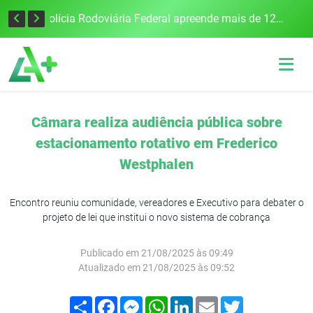
Tecnologia inovadora desenvolvida na UFSM/FW utiliza drones e IA para monitorar a qualidade da água
Polícia Rodoviária Federal apreende mais de 120 quilos de maconha na BR-386, em Frederico Westphalen
Câmara realiza audiência pública sobre
estacionamento rotativo em Frederico
Westphalen
Encontro reuniu comunidade, vereadores e Executivo para debater o
projeto de lei que institui o novo sistema de cobrança
Publicado em 21/08/2025 às 09:49
Atualizado em 21/08/2025 às 09:52
Compartilhar
Facebook
Messenger
WhatsApp
LinkedIn
Email
Twitter