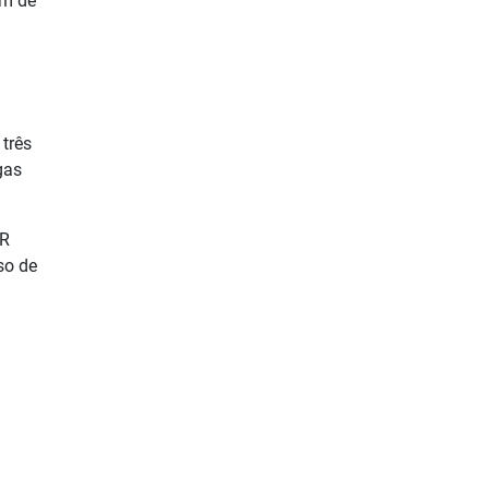
ém de
 três
gas
QR
so de