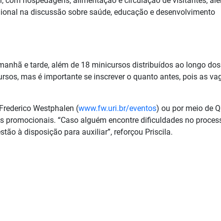
 com hospedagens, alimentação e circulação de visitantes, al
gional na discussão sobre saúde, educação e desenvolvimento
anhã e tarde, além de 18 minicursos distribuídos ao longo dos
ursos, mas é importante se inscrever o quanto antes, pois as va
 Frederico Westphalen (
www.fw.uri.br/eventos
) ou por meio de 
s promocionais. “Caso alguém encontre dificuldades no proces
stão à disposição para auxiliar”, reforçou Priscila.