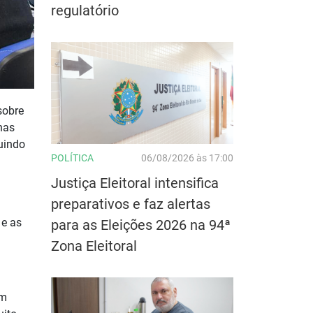
regulatório
sobre
nas
uindo
POLÍTICA
06/08/2026 às 17:00
Justiça Eleitoral intensifica
preparativos e faz alertas
 e as
para as Eleições 2026 na 94ª
Zona Eleitoral
um