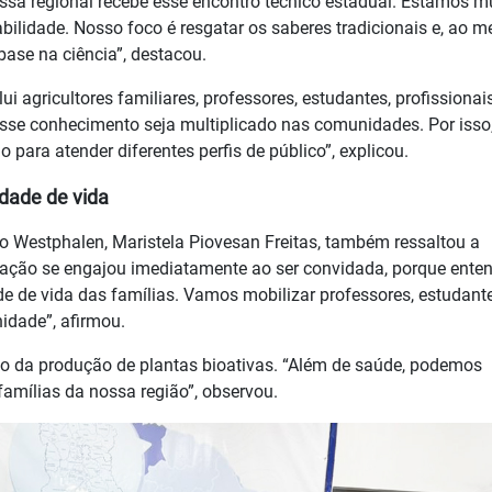
ossa regional recebe esse encontro técnico estadual. Estamos m
bilidade. Nosso foco é resgatar os saberes tradicionais e, ao 
base na ciência”, destacou.
i agricultores familiares, professores, estudantes, profissionai
sse conhecimento seja multiplicado nas comunidades. Por isso
 para atender diferentes perfis de público”, explicou.
dade de vida
co Westphalen, Maristela Piovesan Freitas, também ressaltou a
ducação se engajou imediatamente ao ser convidada, porque ent
e de vida das famílias. Vamos mobilizar professores, estudant
idade”, afirmou.
co da produção de plantas bioativas. “Além de saúde, podemos
amílias da nossa região”, observou.