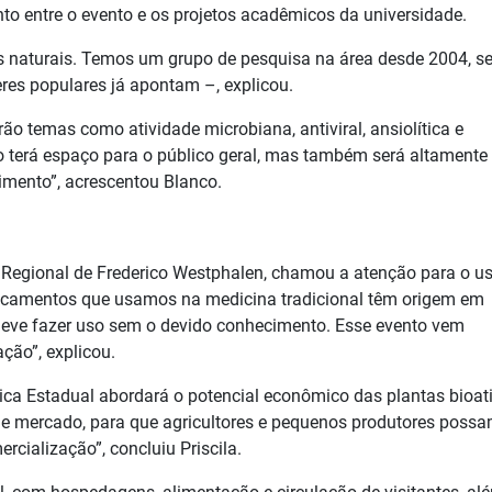
nto entre o evento e os projetos acadêmicos da universidade.
s naturais. Temos um grupo de pesquisa na área desde 2004, s
res populares já apontam –, explicou.
ão temas como atividade microbiana, antiviral, ansiolítica e
to terá espaço para o público geral, mas também será altamente
imento”, acrescentou Blanco.
r Regional de Frederico Westphalen, chamou a atenção para o u
dicamentos que usamos na medicina tradicional têm origem em
e deve fazer uso sem o devido conhecimento. Esse evento vem
ção”, explicou.
ca Estadual abordará o potencial econômico das plantas bioat
e mercado, para que agricultores e pequenos produtores poss
rcialização”, concluiu Priscila.