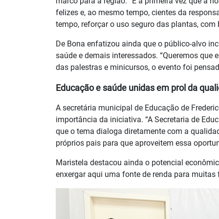
marco para a região. “É a primeira vez que a n
felizes e, ao mesmo tempo, cientes da responsa
tempo, reforçar o uso seguro das plantas, com 
De Bona enfatizou ainda que o público-alvo inclu
saúde e demais interessados. “Queremos que e
das palestras e minicursos, o evento foi pensado
Educação e saúde unidas em prol da quali
A secretária municipal de Educação de Frederi
importância da iniciativa. “A Secretaria de E
que o tema dialoga diretamente com a qualidad
próprios pais para que aproveitem essa oportun
Maristela destacou ainda o potencial econômi
enxergar aqui uma fonte de renda para muitas f