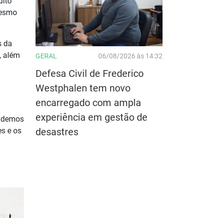
uito
mesmo
s da
, além
GERAL
06/08/2026 às 14:32
Defesa Civil de Frederico
Westphalen tem novo
encarregado com ampla
experiência em gestão de
endemos
es e os
desastres