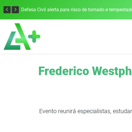
Justiça Eleitoral intensifica preparativos e faz alertas para as Eleições 2026 na 94ª Zona Eleitoral
Frederico Westph
Evento reunirá especialistas, estudan