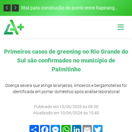
Colisão frontal na BR-386 em Seberi deixa um morto e quatro feridos
Edital para construção de ponte entre Itapiranga e Barra do Guarita deve ser lançado no segundo semestre
Primeiros casos de greening no Rio Grande do
Sul são confirmados no município de
Palmitinho
Doença severa que atinge laranjeiras, limoeiros e bergamoteiras foi
identificada em pomar doméstico após análise laboratorial
Publicado em 10/06/2026 às 08:50
Atualizado em 10/06/2026 às 10:40
Compartilhar
Facebook
Messenger
WhatsApp
LinkedIn
Email
Twitter