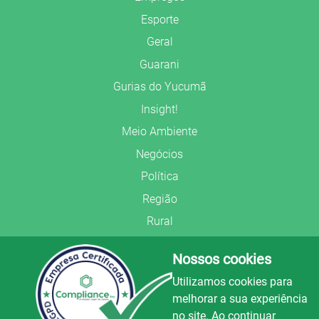
Esporte
Geral
Guarani
Gurias do Yucumã
Insight!
Meio Ambiente
Negócios
Política
Região
Rural
Saúde
Nossos cookies
Segurança Pública
Utilizamos cookies para
União Frederiquense
melhorar a sua experiência
no site. Ao continuar