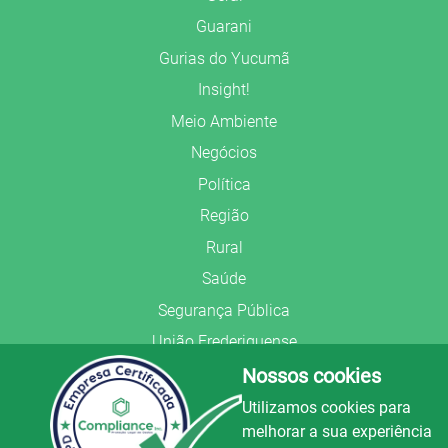
Guarani
Gurias do Yucumã
Insight!
Meio Ambiente
Negócios
Política
Região
Rural
Saúde
Segurança Pública
União Frederiquense
Nossos cookies
Utilizamos cookies para
melhorar a sua experiência