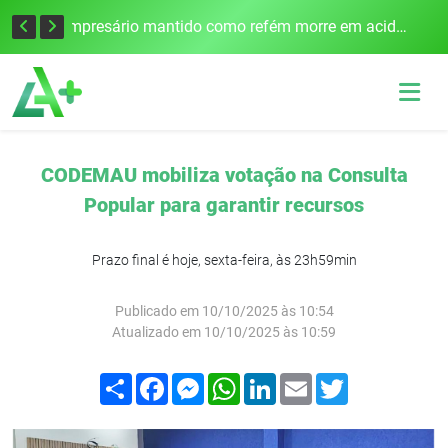
Edital para construção de ponte entre Itapiranga e Barra do Guarita deve ser lançado no segundo semestre
Empresário mantido como refém morre em acidente após assalto em Cerro Largo
CODEMAU mobiliza votação na Consulta
Popular para garantir recursos
Prazo final é hoje, sexta-feira, às 23h59min
Publicado em 10/10/2025 às 10:54
Atualizado em 10/10/2025 às 10:59
Compartilhar
Facebook
Messenger
WhatsApp
LinkedIn
Email
Twitter